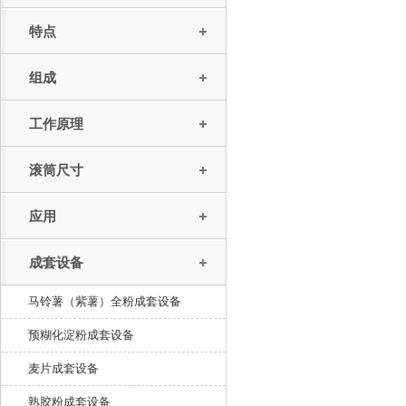
特点
组成
工作原理
滚筒尺寸
应用
成套设备
马铃薯（紫薯）全粉成套设备
预糊化淀粉成套设备
麦片成套设备
熟胶粉成套设备