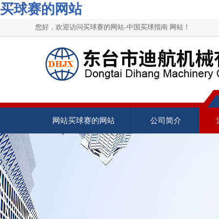
买球赛的网站
您好，欢迎访问买球赛的网站-中国买球指南 网站！
网站买球赛的网站
公司简介