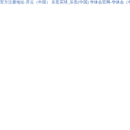
官方注册地址-开云（中国）
乐竞买球_乐竞(中国)
华体会官网-华体会（