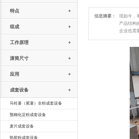
特点
信息摘要：
现如今，
产品结构
组成
企业也需
工作原理
滚筒尺寸
应用
成套设备
马铃薯（紫薯）全粉成套设备
预糊化淀粉成套设备
麦片成套设备
熟胶粉成套设备