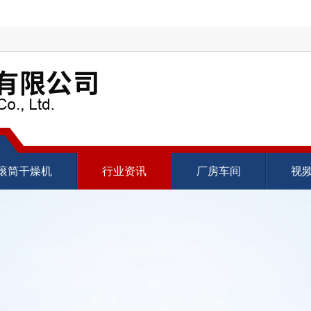
滚筒干燥机
行业资讯
厂房车间
视