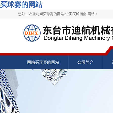
买球赛的网站
您好，欢迎访问买球赛的网站-中国买球指南 网站！
网站买球赛的网站
公司简介