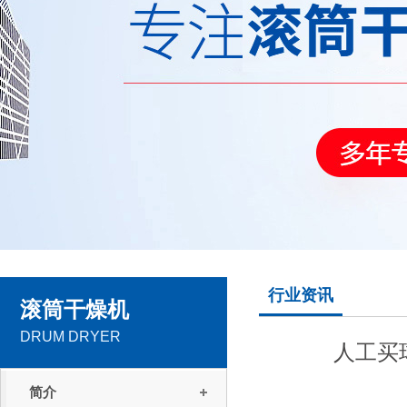
行业资讯
滚筒干燥机
DRUM DRYER
人工买
简介