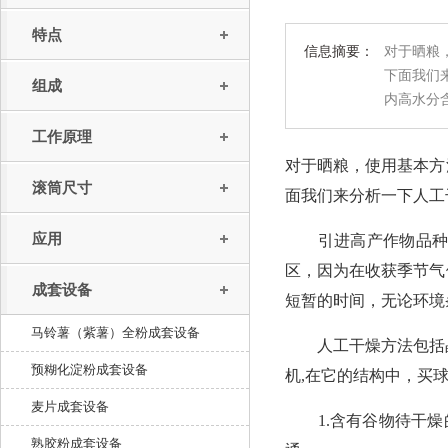
特点
信息摘要：
对于晒粮
下面我们
组成
内高水分
工作原理
对于晒粮，使用基本方
滚筒尺寸
面我们来分析一下人工
应用
引进高产作物品种和
区，因为在收获季节气
成套设备
短暂的时间，无论环境
马铃薯（紫薯）全粉成套设备
人工干燥方法包括晶粒
预糊化淀粉成套设备
机,在它的结构中，
麦片成套设备
1.含有谷物待干燥的
熟胶粉成套设备